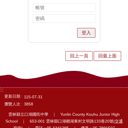
中
訊
息
行
登入
政
處
回上一頁
回最上面
室
校
園
:::
相
更新日期
115-07-31
簿
瀏覽人次
3858
口
雲林縣立口湖國民中學 ｜ Yunlin County Kouhu Junior High
湖
School ｜ 653-001 雲林縣口湖鄉湖東村文明路133巷20號(
交通
指南
) ｜ 電話：05-6341295 ｜ 傳真：05-7891507