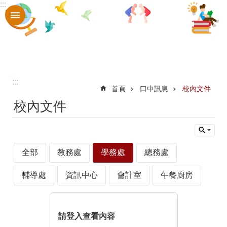
:::
跳到主要內容區塊
進
階
搜
尋
認
:::
:::
首頁
口中訊息
校內文件
識
校內文件
口
中
章
全部
教務處
學務處
總務處
則
輔導處
資訊中心
會計室
午餐廚房
辦
法
口
請登入查看內容