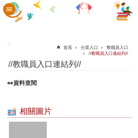
:::
跳到主要內容區塊
進
階
搜
尋
:::
:::
認
首頁
分眾入口
敎職員入口
//教職員入口連結列//
識
//教職員入口連結列//
口
中
👀資料查閱
章
則
辦
相關圖片
法
口