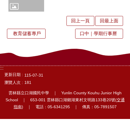
中
訊
回上一頁
回最上面
息
行
教育儲蓄專戶
口中｜學期行事曆
政
處
室
:::
校
更新日期
115-07-31
瀏覽人次
181
園
相
雲林縣立口湖國民中學 ｜ Yunlin County Kouhu Junior High
School ｜ 653-001 雲林縣口湖鄉湖東村文明路133巷20號(
交通
簿
指南
) ｜ 電話：05-6341295 ｜ 傳真：05-7891507
口
湖