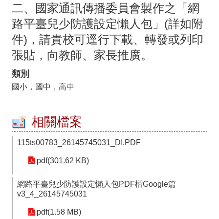
中
二、國家通訊傳播委員會製作之「網
路平臺兒少防護設定懶人包」(詳如附
訊
件)，請貴校可逕行下載、轉發或列印
息
張貼，向教師、家長推廣。
行
政
類別
國小，國中，高中
處
室
相關檔案
校
園
115ts00783_26145745031_DI.PDF
相
pdf(301.62 KB)
簿
網路平臺兒少防護設定懶人包PDF檔Google篇
口
v3_4_26145745031
湖
pdf(1.58 MB)