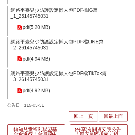
之
網路平臺兒少防護設定懶人包PDF檔IG篇
光
_1_26145745031
校
pdf(5.20 MB)
車
網路平臺兒少防護設定懶人包PDF檔LINE篇
課
_2_26145745031
表
pdf(4.94 MB)
打
掃
網路平臺兒少防護設定懶人包PDF檔TikTok篇
_3_26145745031
學
生
pdf(4.92 MB)
名
條
公告日：115-03-31
IPad
租
回上一頁
回最上面
借
轉知兒童福利聯盟基
(分享)有關資安院公告
金會進行「台灣國中
「資安星際指南」相