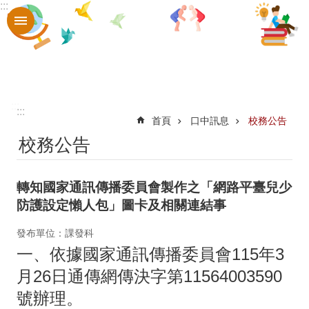
:::
跳到主要內容區塊
進
階
搜
尋
認
:::
:::
首頁
口中訊息
校務公告
識
校務公告
口
中
轉知國家通訊傳播委員會製作之「網路平臺兒少
章
防護設定懶人包」圖卡及相關連結事
則
發布單位：課發科
辦
一、依據國家通訊傳播委員會115年3
法
月26日通傳網傳決字第11564003590
口
號辦理。