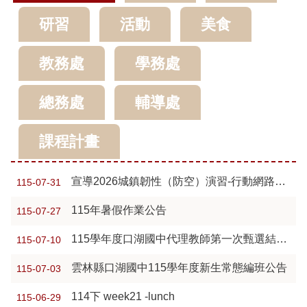
之
研習
活動
美食
光
校
教務處
學務處
車
總務處
輔導處
課
表
課程計畫
打
掃
學
宣導2026城鎮韌性（防空）演習-行動網路降速演 練事宜
115-07-31
生
名
115年暑假作業公告
115-07-27
條
115學年度口湖國中代理教師第一次甄選結果公告
115-07-10
IPad
租
雲林縣口湖國中115學年度新生常態編班公告
115-07-03
借
114下 week21 -lunch
115-06-29