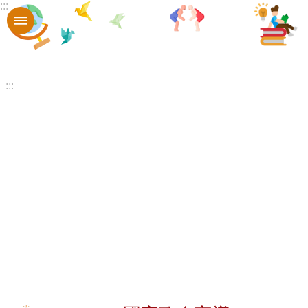
:::
跳到主要內容區塊
進
階
搜
尋
:::
認
識
口
中
章
則
辦
法
口