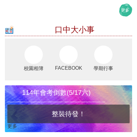
回
首
更多
頁
網
口中大小事
站
導
覽
雲
林
FACEBOOK
校園相簿
學期行事
縣
教
育
網
114年會考倒數(5/17六)
公
開
授
整裝待發！
課
訊
更多
息