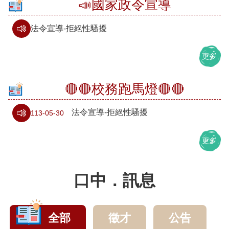
📣國家政令宣導
中
訊
法令宣導-拒絕性騷擾
息
更多
行
政
🔴🔴校務跑馬燈🔴🔴
處
室
法令宣導-拒絕性騷擾
113-05-30
校
更多
園
相
口中．訊息
簿
口
湖
全部
徵才
公告