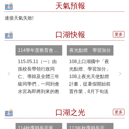
天氣預報
口
湖
連接天氣失敗!
國
中
母
口湖快報
更多
語
日
網
114學年度教育會考祈福儀式
夜光點燈 學習加分
站
115.05.11（一）由
108上口湖國中「夜
「
課
孫校長帶領行政同
光點燈、學習加分」
訪
程
仁、導師及全體三年
108上夜光天使點燈
中
計
畫
級同學們，一同到會
計畫，從暑假開始前
同
專
水宮為即將到來的教
置作業，8月下旬送
模
區
育會考進行祈福。祈
件初審，8月底審查
賞
求三年級同學會考能
結果出爐，導師團隊
多
口
口湖之光
更多
湖
順順利利、平平安
積極評估學生加入夜
鮮
國
安、金榜題名、下筆
光班之需求，撰寫參
起
中
114秋季縣長盃風箏比賽
113年秋季縣長盃跆拳道比賽斬獲佳績
如有神、好運旺旺
與學生評估填報表，
覺