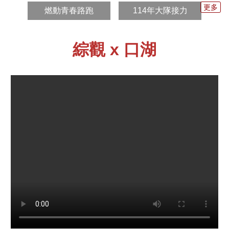
更多
燃動青春路跑
114年大隊接力
安
全
政
策
綜觀 x 口湖