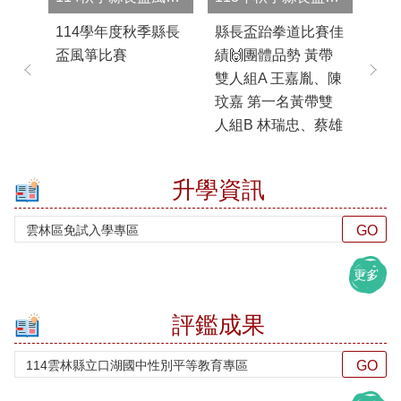
英
來。#包子蛋糕粽子
然後召開加入夜光班
動
文
114學年度秋季縣長
縣長盃跆拳道比賽佳
11
口
口湖國中包高中
學生輔導會議，學校
古
盃風箏比賽
績🙌團體品勢 黃帶
盃
說
#115年教育會考我
依縣府初審意見逐項
睡!
雙人組A 王嘉胤、陳
體總
展
們來了#奮戰到最後
修正，並於9月6日召
天
能
玟嘉 第一名黃帶雙
🥇
一刻#加油加油
集87名進入夜光班的
離
專
人組B 林瑞忠、蔡雄
名！
區
同學，辦理開班說明
步
富 第二名色帶雙人
第一
會， ...更多
第一
學
組B 吳崇愷、李多加
單
升學資訊
多
生
第二名色帶三人組A
🥉
申
李宇翰、吳崇愷、李
陳詠
訴
多加 第一名個人品
第
及
勢國中男子8級 A組
辰
再
更多
申
王詣翔 第三名國中
名王
訴
男子8級 A組 呂靖翔
團
評鑑成果
專
第一名國中男子8級
欽
區
B組 王翔釔 ...更多
威
口
璁、
湖