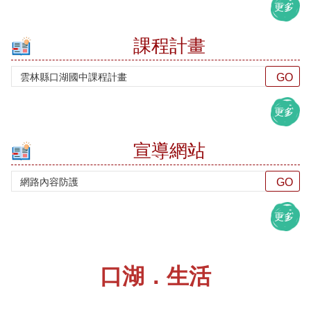
多
更多
創
意
學
課程計畫
習
網
站
更多
資
料
開
宣導網站
放
宣
告
隱
更多
私
權
宣
告
口湖．生活
資
訊