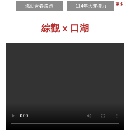
更多
燃動青春路跑
114年大隊接力
安
全
政
策
綜觀 x 口湖