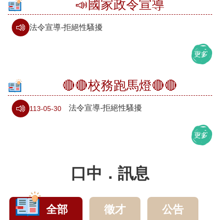
📣國家政令宣導
中
訊
法令宣導-拒絕性騷擾
息
更多
行
政
🔴🔴校務跑馬燈🔴🔴
處
室
法令宣導-拒絕性騷擾
113-05-30
校
更多
園
相
口中．訊息
簿
口
湖
全部
徵才
公告