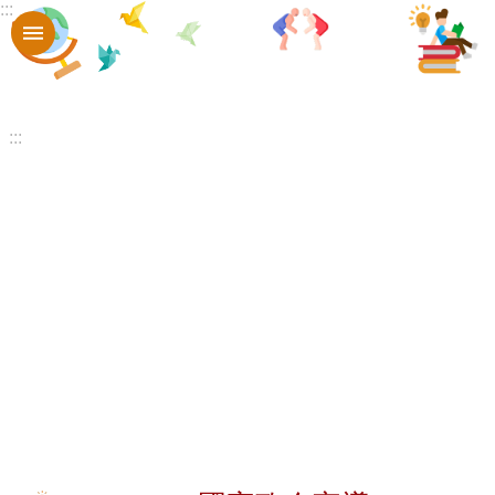
:::
跳到主要內容區塊
進
階
搜
尋
:::
認
識
口
中
章
則
辦
法
口