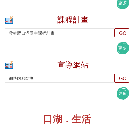
多
更多
創
意
學
課程計畫
習
網
站
更多
資
料
開
宣導網站
放
宣
告
隱
更多
私
權
宣
告
口湖．生活
資
訊