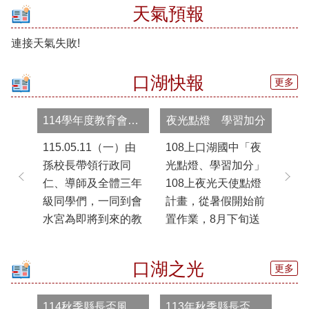
天氣預報
口
湖
連接天氣失敗!
國
中
母
口湖快報
更多
語
日
網
114學年度教育會考祈福儀式
夜光點燈 學習加分
站
115.05.11（一）由
108上口湖國中「夜
「
課
孫校長帶領行政同
光點燈、學習加分」
訪
程
仁、導師及全體三年
108上夜光天使點燈
中
計
畫
級同學們，一同到會
計畫，從暑假開始前
同
專
水宮為即將到來的教
置作業，8月下旬送
模
區
育會考進行祈福。祈
件初審，8月底審查
賞
求三年級同學會考能
結果出爐，導師團隊
多
口
口湖之光
更多
湖
順順利利、平平安
積極評估學生加入夜
鮮
國
安、金榜題名、下筆
光班之需求，撰寫參
起
中
114秋季縣長盃風箏比賽
113年秋季縣長盃跆拳道比賽斬獲佳績
如有神、好運旺旺
與學生評估填報表，
覺