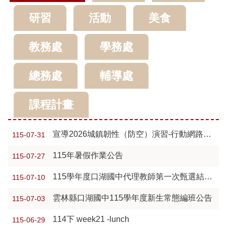
之
研習
活動
美食
光
校
教務處
學務處
車
總務處
輔導處
課
表
課程計畫
打
掃
學
宣導2026城鎮韌性（防空）演習-行動網路降速演 練事宜
115-07-31
生
名
115年暑假作業公告
115-07-27
條
115學年度口湖國中代理教師第一次甄選結果公告
115-07-10
IPad
租
雲林縣口湖國中115學年度新生常態編班公告
115-07-03
借
114下 week21 -lunch
115-06-29