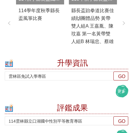
英
來。#包子蛋糕粽子
然後召開加入夜光班
動
文
114學年度秋季縣長
縣長盃跆拳道比賽佳
11
口
口湖國中包高中
學生輔導會議，學校
古
盃風箏比賽
績🙌團體品勢 黃帶
盃
說
#115年教育會考我
依縣府初審意見逐項
睡!
雙人組A 王嘉胤、陳
體總
展
們來了#奮戰到最後
修正，並於9月6日召
天
能
玟嘉 第一名黃帶雙
🥇
一刻#加油加油
集87名進入夜光班的
離
專
人組B 林瑞忠、蔡雄
名！
區
同學，辦理開班說明
步
富 第二名色帶雙人
第一
會， ...更多
第一
學
組B 吳崇愷、李多加
單
升學資訊
多
生
第二名色帶三人組A
🥉
申
李宇翰、吳崇愷、李
陳詠
訴
多加 第一名個人品
第
及
勢國中男子8級 A組
辰
再
更多
申
王詣翔 第三名國中
名王
訴
男子8級 A組 呂靖翔
團
評鑑成果
專
第一名國中男子8級
欽
區
B組 王翔釔 ...更多
威
口
璁、
湖