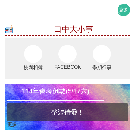
回
首
更多
頁
網
口中大小事
站
導
覽
雲
林
FACEBOOK
校園相簿
學期行事
縣
教
育
網
114年會考倒數(5/17六)
公
開
授
整裝待發！
課
訊
更多
息