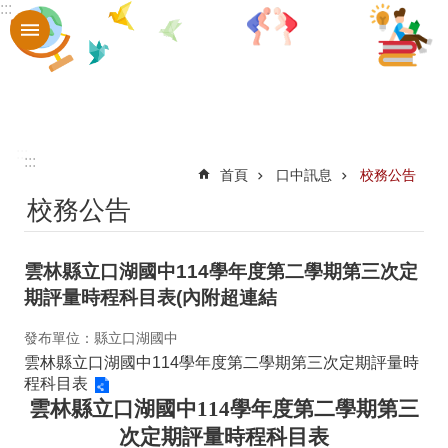
:::
跳到主要內容區塊
進
階
搜
尋
認
:::
:::
首頁
口中訊息
校務公告
識
校務公告
口
中
雲林縣立口湖國中114學年度第二學期第三次定
章
期評量時程科目表(內附超連結
則
發布單位：縣立口湖國中
辦
雲林縣立口湖國中114學年度第二學期第三次定期評量時
程科目表
法
雲林縣立口湖國中114學年度第二學期第三
口
次定期評量時程科目表