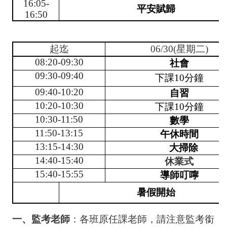
16:05-
之
平安賦歸
16:50
光
校
起迄
06/30(星期二)
車
08:20-09:30
社會
課
09:30-09:40
下課10分鐘
表
09:40-10:20
自習
打
10:20-10:30
下課10分鐘
掃
10:30-11:50
數學
11:50-13:15
午休時間
學
生
13:15-14:30
大掃除
名
14:40-15:40
休業式
條
15:40-15:55
導師叮嚀
IPad
暑假開始
租
借
一、監考老師
：各班原任課老師，請注意監考銜