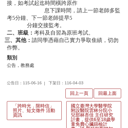
回
接，如考試起迄時間橫跨原作
首
息下課時間，請上一節老師多監
頁
考5分鐘、下一節老師提早5
網
分鐘交接監考。
站
二、班級：
考科及自習為原班考試。
導
三 三、其他：
請同學憑藉自己實力爭取隹績，切勿
覽
作弊。
雲
類別
林
縣
公告，教務處
教
育
網
公告日：115-06-16
下架日：116-04-03
公
回上一頁
回最上面
開
授
「跨時光．限時信」
國立臺灣大學醫學院
照片、短文徵件 活動
附設醫院雲林分院小
課
資訊
兒部林杏佳 主任研究
訊
計畫，提供6至18歲學
息
童免費心臟篩檢計