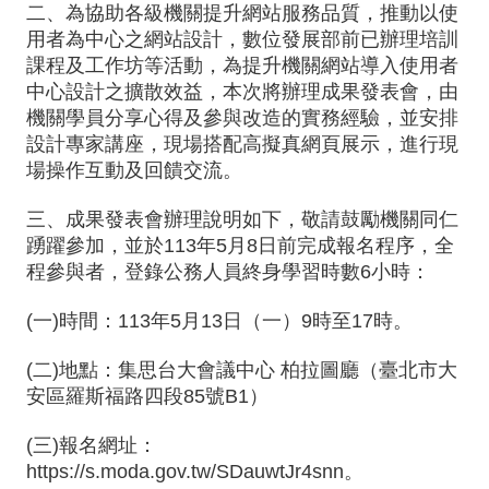
中
二、為協助各級機關提升網站服務品質，推動以使
用者為中心之網站設計，數位發展部前已辦理培訓
訊
課程及工作坊等活動，為提升機關網站導入使用者
息
中心設計之擴散效益，本次將辦理成果發表會，由
機關學員分享心得及參與改造的實務經驗，並安排
行
設計專家講座，現場搭配高擬真網頁展示，進行現
政
場操作互動及回饋交流。
處
三、成果發表會辦理說明如下，敬請鼓勵機關同仁
室
踴躍參加，並於113年5月8日前完成報名程序，全
程參與者，登錄公務人員終身學習時數6小時：
校
園
(一)時間：113年5月13日（一）9時至17時。
相
(二)地點：集思台大會議中心 柏拉圖廳（臺北市大
簿
安區羅斯福路四段85號B1）
口
(三)報名網址：
湖
https://s.moda.gov.tw/SDauwtJr4snn
。