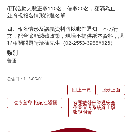
之
(四)活動人數正取110名、備取20名，額滿為止，
光
並將視報名情形篩選名單。
校
四、報名情形及講義資料將以郵件通知，不另行
車
文，配合節能減碳政策，現場不提供紙本資料，課
程相關問題請洽徐先生（02-2553-3988#626）。
課
表
類別
打
普通
掃
學
公告日：113-05-01
生
回上一頁
回最上面
名
條
法令宣導-拒絕性騷擾
有關數發部資通安全
IPad
作業管考系統線上填
報說明會
租
借