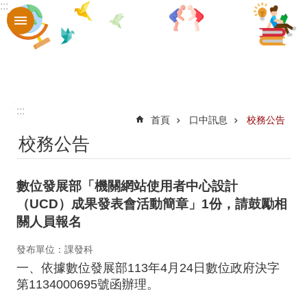
:::
跳到主要內容區塊
進
階
搜
尋
認
:::
:::
首頁
口中訊息
校務公告
識
校務公告
口
中
數位發展部「機關網站使用者中心設計
章
（UCD）成果發表會活動簡章」1份，請鼓勵相
關人員報名
則
辦
發布單位：課發科
法
一、依據數位發展部113年4月24日數位政府決字
第1134000695號函辦理。
口