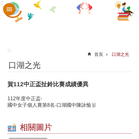
:::
跳到主要內容區塊
進
階
搜
尋
認
:::
:::
首頁
口湖之光
識
口湖之光
口
中
賀112中正盃扯鈴比賽成績優異
章
112年度中正盃-
則
國中女子個人賽第8名-口湖國中陳詠愉🥇
辦
法
相關圖片
口