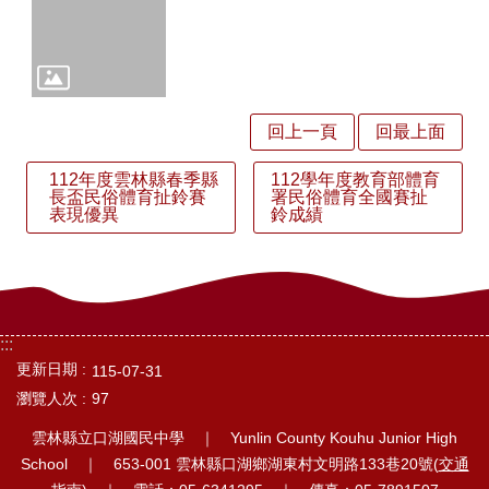
中
訊
息
行
回上一頁
回最上面
政
112年度雲林縣春季縣
112學年度教育部體育
長盃民俗體育扯鈴賽
署民俗體育全國賽扯
處
表現優異
鈴成績
室
校
園
:::
相
更新日期
115-07-31
簿
瀏覽人次
97
口
雲林縣立口湖國民中學 ｜ Yunlin County Kouhu Junior High
湖
School ｜ 653-001 雲林縣口湖鄉湖東村文明路133巷20號(
交通