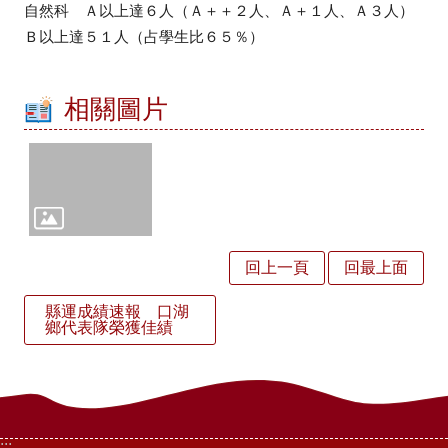
回
自然科 Ａ以上達６人（Ａ＋＋２人、Ａ＋１人、Ａ３人）
首
Ｂ以上達５１人（占學生比６５％）
頁
網
站
相關圖片
導
覽
雲
林
縣
教
育
回上一頁
回最上面
網
縣運成績速報 口湖
公
鄉代表隊榮獲佳績
開
授
課
訊
息
:::