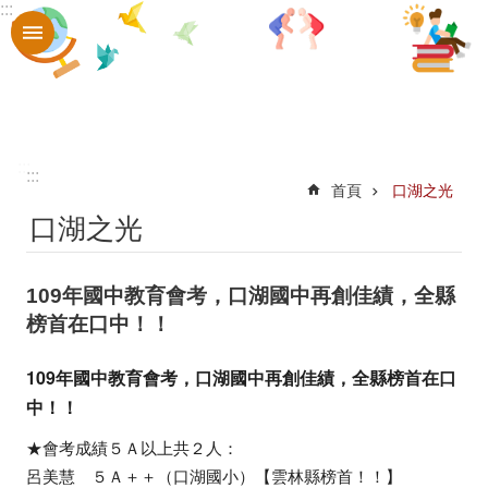
:::
跳到主要內容區塊
進
階
搜
尋
認
:::
:::
首頁
口湖之光
識
口湖之光
口
中
109年國中教育會考，口湖國中再創佳績，全縣
章
榜首在口中！！
則
109年國中教育會考，口湖國中再創佳績，全縣榜首在口
辦
中！！
法
★會考成績５Ａ以上共２人：
口
呂美慧 ５Ａ＋＋（口湖國小）【雲林縣榜首！！】