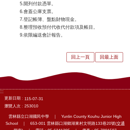
中
5.開列付款憑單。
6.會蓋公庫支票。
訊
7.登記帳簿、盤點財物現金。
息
8.整理預收預付代收代付款項及帳目。
行
9.依限編送會計報告。
政
處
回上一頁
回最上面
室
校
園
:::
相
更新日期
115-07-31
簿
瀏覽人次
253010
口
雲林縣立口湖國民中學 ｜ Yunlin County Kouhu Junior High
湖
School ｜ 653-001 雲林縣口湖鄉湖東村文明路133巷20號(
交通