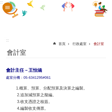
:::
跳到主要內容區塊
進
階
搜
尋
認
:::
:::
首頁
行政處室
會計室
識
會計室
口
中
會計主任－王怡涵
章
處室分機：05-6341295#061
則
1.概算、預算、分配預算及決算之編製。
辦
2.追加減預算之擬編。
法
3.收支憑證之核簽。
口
4.編製收支傳票。