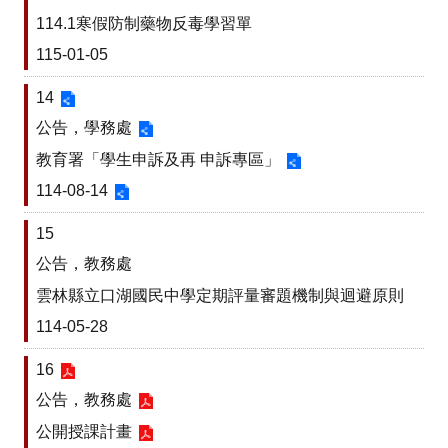
英
114.1寒假防制藥物反毒學習單
文
口
115-01-05
說
展
14
能
公告，學務處
專
區
教育署「學生申訴及再 申訴專區」
學
114-08-14
生
申
15
訴
公告，教務處
及
再
雲林縣立口湖國民中學定期評量審題機制與迴避原則
申
114-05-28
訴
專
16
區
公告，教務處
口
公開授課計畫
湖