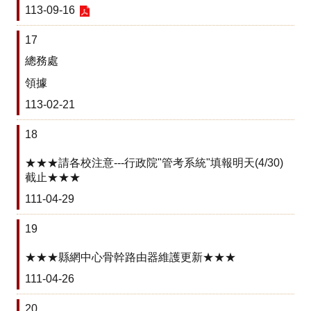
創
113-09-16
意
學
17
習
總務處
網
領據
站
113-02-21
資
料
18
開
放
★★★請各校注意---行政院"管考系統"填報明天(4/30)
宣
截止★★★
告
111-04-29
隱
私
19
權
宣
★★★縣網中心骨幹路由器維護更新★★★
告
111-04-26
資
20
訊