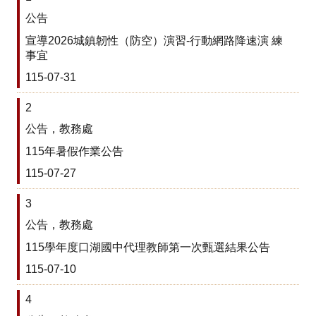
中
公告
訊
宣導2026城鎮韌性（防空）演習-行動網路降速演 練
息
事宜
115-07-31
行
政
2
處
公告，教務處
115年暑假作業公告
室
115-07-27
校
園
3
相
公告，教務處
115學年度口湖國中代理教師第一次甄選結果公告
簿
115-07-10
口
湖
4