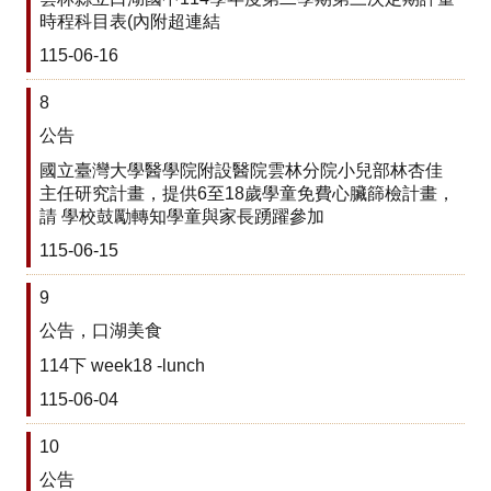
回
時程科目表(內附超連結
首
頁
115-06-16
網
8
站
導
公告
覽
國立臺灣大學醫學院附設醫院雲林分院小兒部林杏佳
主任研究計畫，提供6至18歲學童免費心臟篩檢計畫，
雲
請 學校鼓勵轉知學童與家長踴躍參加
林
縣
115-06-15
教
育
9
網
公告，口湖美食
公
114下 week18 -lunch
開
115-06-04
授
課
10
訊
息
公告