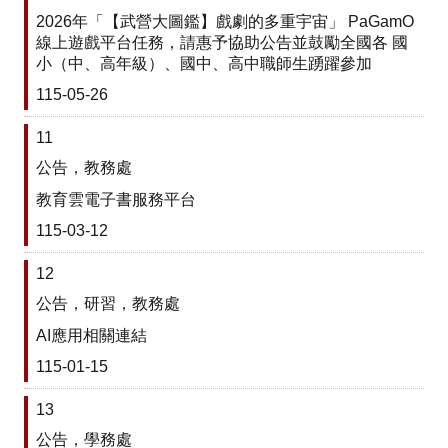
口
2026年「【武營大圖鑑】戲劇的多重宇宙」 PaGamO
湖
線上遊戲平台任務，請惠予協助公告並鼓勵全國各 國
國
小（中、高年級）、國中、高中職師生踴躍參加
中
115-05-26
母
語
11
日
網
公告，教務處
站
教育雲電子書服務平台
課
115-03-12
程
計
12
畫
公告，研習，教務處
專
區
AI應用相關連結
115-01-15
口
湖
13
國
中
公告，學務處