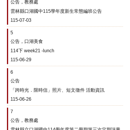
公告，教務處
之
雲林縣口湖國中115學年度新生常態編班公告
光
115-07-03
校
車
5
公告，口湖美食
課
表
114下 week21 -lunch
打
115-06-29
掃
6
學
公告
生
名
「跨時光．限時信」照片、短文徵件 活動資訊
條
115-06-26
IPad
租
7
借
公告，教務處
雲林縣立口湖國中114學年度第二學期第三次定期評量