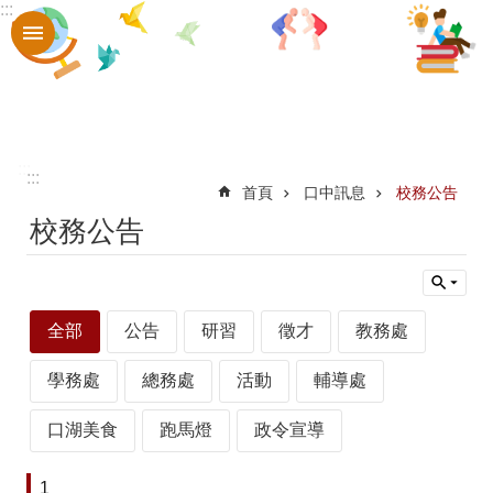
:::
跳到主要內容區塊
進
階
搜
尋
認
:::
:::
首頁
口中訊息
校務公告
識
校務公告
口
中
章
全部
公告
研習
徵才
教務處
則
學務處
總務處
活動
輔導處
辦
法
口湖美食
跑馬燈
政令宣導
口
1