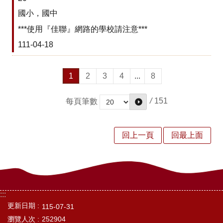
安
國小，國中
全
***使用『佳聯』網路的學校請注意***
政
策
111-04-18
1
2
3
4
...
8
/
151
每頁筆數
回上一頁
回最上面
:::
更新日期
115-07-31
瀏覽人次
252904