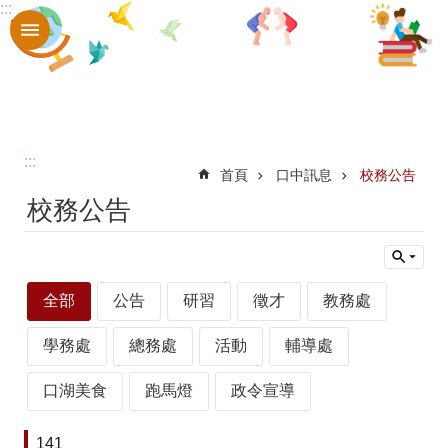
:::
跳到主要內容區塊
進
階
搜
尋
認
:::
:::
首頁
口中訊息
校務公告
識
校務公告
口
中
章
全部
公告
研習
徵才
教務處
則
學務處
總務處
活動
輔導處
辦
法
口湖美食
跑馬燈
政令宣導
口
141