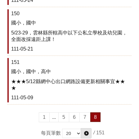
111-05-24
口
湖
150
國
國小，國中
中
母
5/23-29，雲林縣所轄高中以下公私立學校及幼兒園，
語
全面改採遠距上課！
日
111-05-21
網
站
151
課
國小，國中，高中
程
★★★5/12縣網中心出口網路設備更新相關事宜★★
計
★
畫
專
111-05-09
區
口
1
...
5
6
7
8
湖
國
/
151
每頁筆數
中