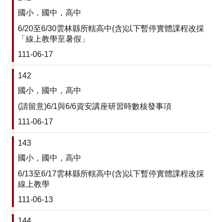
中
國小，國中，高中
訊
6/20至6/30雲林縣所轄高中(含)以下暫停實體課程改採
息
「線上教學至暑假」
111-06-17
行
政
142
處
國小，國中，高中
(請留意)6/1與6/6資安講座研習時數核發事項
室
111-06-17
校
園
143
相
國小，國中，高中
6/13至6/17雲林縣所轄高中(含)以下暫停實體課程改採
簿
線上教學
口
111-06-13
湖
144