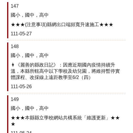
回
147
首
頁
國小，國中，高中
網
★★★(注意事項)縣網出口端頻寬升速施工★★★
站
111-05-27
導
覽
148
雲
國小，國中，高中
林
👩《麗善的縣政日記》：因應近期國內疫情持續升
縣
溫，本縣所轄高中以下學校及幼兒園，將維持暫停實
教
體課程、改採線上遠距教學至6/2（四）
育
網
111-05-26
公
149
開
國小，國中，高中
授
課
★★★本縣縣立學校網站共構系統「維護更新」★★
訊
★
息