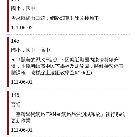
之
國小，國中
光
雲林縣網出口端，網路頻寬升速改接施工
校
111-06-02
車
145
課
國小，國中，高中
表
👩《麗善的縣政日記》：因應近期國內疫情持續升
打
溫，本縣所轄高中以下學校及幼兒園，將維持暫停實
掃
體課程、改採線上遠距教學至6/10(五)
學
111-06-01
生
名
146
條
普通
IPad
「臺灣學術網路 TANet 網路品質測試系統」執行系統
租
更新作業
借
111-06-01