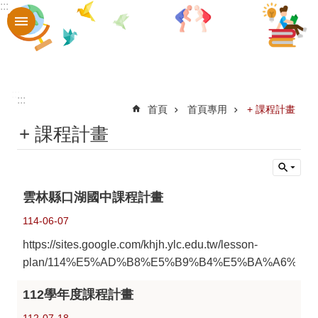
:::
跳到主要內容區塊
進
階
搜
尋
:::
:::
認
首頁
首頁專用
+ 課程計畫
+ 課程計畫
識
口
中
雲林縣口湖國中課程計畫
章
114-06-07
則
https://sites.google.com/khjh.ylc.edu.tw/lesson-
辦
plan/114%E5%AD%B8%E5%B9%B4%E5%BA%A6%E
法
112學年度課程計畫
口