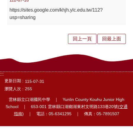
112-07-18
中
https://sites.google.com/khjh.ylc.edu.tw/112?
訊
usp=sharing
息
行
回上一頁
回最上面
政
處
室
:::
校
更新日期
115-07-31
園
瀏覽人次
255
相
雲林縣立口湖國民中學 ｜ Yunlin County Kouhu Junior High
簿
School ｜ 653-001 雲林縣口湖鄉湖東村文明路133巷20號(
交通
指南
) ｜ 電話：05-6341295 ｜ 傳真：05-7891507
口
湖