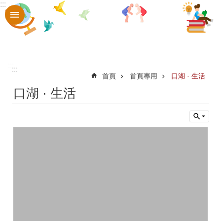
:::
跳到主要內容區塊
進
階
搜
尋
:::
:::
認
首頁
首頁專用
口湖 · 生活
口湖 · 生活
識
口
中
章
則
辦
法
口